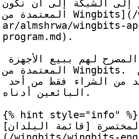
 الشبكة إلى أن تكون [الأجهزة
المعتمدة من Wingbits](/wingbits/wingbits-english-
ar/almshrwa/wingbits-ap
program.md).

فيما يلي قائمة بالموزعين المصرح لهم ببيع الأجهزة 
المعتمدة من Wingbits. ولتجنب البائعين غير النزيهين 
ومواقع الاحتيال، يرجى التأكد من الشراء فقط من أحد 
البائعين أدناه.

{% hint style="info" %}

المختصرة [قائمة البلدان
(/wingbits/wingbits-eng