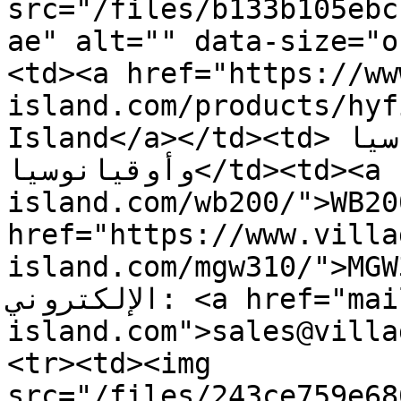
src="/files/b133b105ebc
ae" alt="" data-size="o
<td><a href="https://ww
island.com/products/hyf
Island</a></td><td>اليابان، شرق آسيا 
وأوقيانوسيا</td><td><a href="https://www.village-
island.com/wb200/">WB20
href="https://www.villa
island.com/mgw310/">MGW310<
الإلكتروني: <a href="mailto:sales@village-
island.com">sales@villa
<tr><td><img 
src="/files/243ce759e68