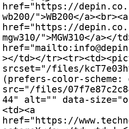
href="https://depin.co.
wb200/">WB200</a><br><a 
href="https://depin.co.
mgw310/">MGW310</a></td><td>يد الإلكتروني
href="mailto:info@depin
></td></tr><tr><td><pic
srcset="/files/kcT7e03h
(prefers-color-scheme: 
src="/files/07f7e87c2c8
44" alt="" data-size="o
<td><a 
href="https://www.techn