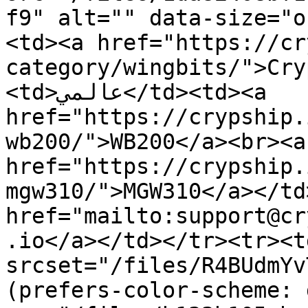
f9" alt="" data-size="o
<td><a href="https://cr
category/wingbits/">Cry
<td>عالمي</td><td><a 
href="https://crypship.
wb200/">WB200</a><br><a 
href="https://crypship.
mgw310/">MGW310</a></td><td>يد الإلكتروني
href="mailto:support@cr
.io</a></td></tr><tr><t
srcset="/files/R4BUdmYv
(prefers-color-scheme: 