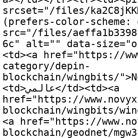
srcset="/files/ka2C8jKK
(prefers-color-scheme: 
src="/files/aeffa1b3398
6c" alt="" data-size="o
<td><a href="https://ww
category/depin-
blockchain/wingbits/">N
<td>عالمي</td><td><a 
href="https://www.novyx
blockchain/wingbits/win
<a href="https://www.no
blockchain/geodnet/mgw3