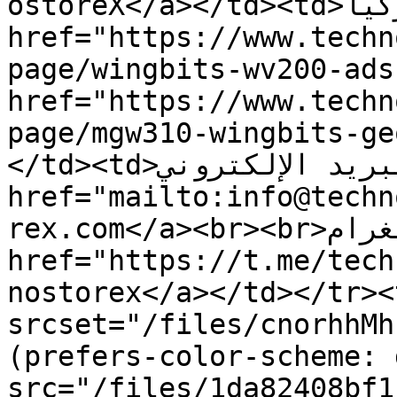
ostoreX</a></td><td>تركيا</td><td><a 
href="https://www.techn
page/wingbits-wv200-ads
href="https://www.techn
page/mgw310-wingbits-ge
</td><td>البريد الإلكتروني: <a 
href="mailto:info@techn
rex.com</a><br><br>تيليغرام: <a 
href="https://t.me/tech
nostorex</a></td></tr><
srcset="/files/cnorhhMh
(prefers-color-scheme: 
src="/files/1da82408bf1