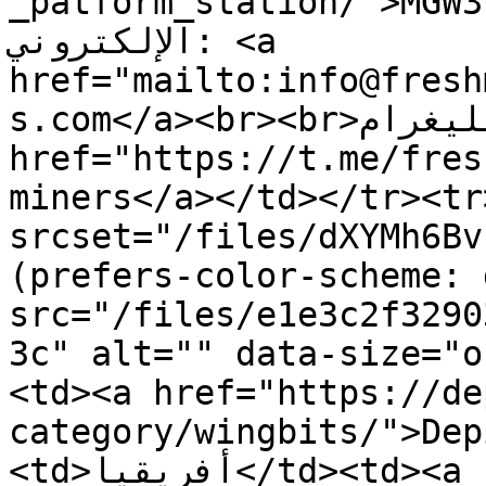
_patform_station/">MGW310</
الإلكتروني: <a 
href="mailto:info@fresh
s.com</a><br><br>تيليغرام: <a 
href="https://t.me/fres
miners</a></td></tr><tr
srcset="/files/dXYMh6Bv
(prefers-color-scheme: 
src="/files/e1e3c2f3290
3c" alt="" data-size="o
<td><a href="https://de
category/wingbits/">Dep
<td>أفريقيا</td><td><a 