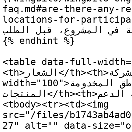
faq.md#are-there-any-re
locations-for-participation) كنها حاليًا
كة في المشروع، قبل الطلب
{% endhint %}

<table data-full-width=
<th>الشعار</th><th>الشركة</th><th 
width="100">المناطق المخدومة</th><th>روابط 
المنتجات</th><th>معلومات الدعم</th></tr></thead>
<tbody><tr><td><img 
src="/files/b1743ab4ad0
27" alt="" data-size="o