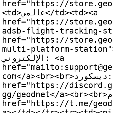
href="https://store.geo
<td>عالمي</td><td><a 
href="https://store.geo
adsb-flight-tracking-st
href="https://store.geo
multi-platform-station">MG
الإلكتروني: <a 
href="mailto:support@ge
com</a><br><br>ديسكورد: <a 
href="https://discord.g
gg/geodnet</a><br><br>تيليغرام: <a 
href="https://t.me/geod
a></td></tr><tr><td><pi