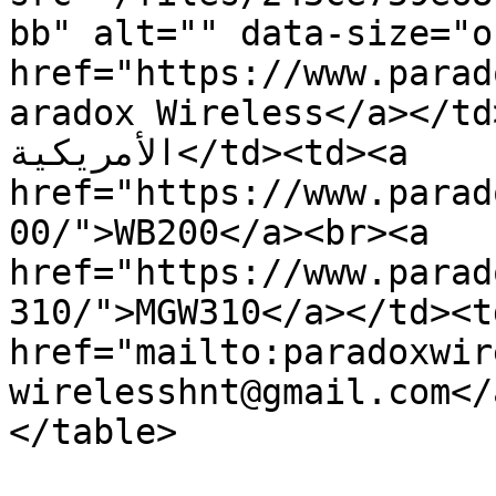
bb" alt="" data-size="o
href="https://www.parad
aradox Wireless</a></td><td>ت المتحدة
الأمريكية</td><td><a 
href="https://www.parad
00/">WB200</a><br><a 
href="https://www.parad
310/">MGW310</a></td><td>البريد الإلكتروني:
href="mailto:paradoxwir
wirelesshnt@gmail.com</
</table>
