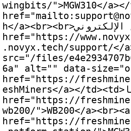
wingbits/">MGW310</a></td><td>الإلكتروني
href="mailto:support@no
h</a><br><br>الموقع الإلكتروني: <a 
href="https://www.novyx
.novyx.tech/support/</a
src="/files/e4e2934707b
6a" alt="" data-size="o
href="https://freshmine
eshMiners</a></td><td>أوروبا</td><td><a 
href="https://freshmine
wb200/">WB200</a><br><a 
href="https://freshmine