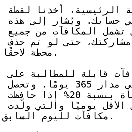
قبل سبعة أيام من إطلاق الشبكة الرئيسية، أخذنا لقطة 
لجميع المكافآت المكتسبة في حسابك. ويُشار إلى هذه 
باسم "مكافآت البيتا". وهي تشمل المكافآت من جميع 
المحطات ضمن حسابك منذ بداية مشاركتك، حتى لو تم حذف 
محطة لاحقًا.

سيتم إعادة إصدار هذه كمكافآت قابلة للمطالبة على 
الشبكة الرئيسية بنسبة 1:1 على مدار 365 يومًا. وتحصل 
جميع مكافآت البيتا على مكافأة بنسبة 20% إذا حافظت 
على تشغيل محطة واحدة على الأقل يوميًا والتي ولّدت 
مكافآت لليوم السابق.
