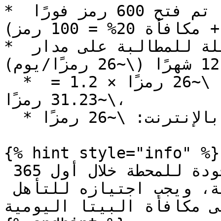
* الأسبوع 1 (الشبكة الرئيسية): تم فتح 600 رمز فورًا 
(الأساس 5% = 500 رمز + مكافأة 20% = 100 رمز)

* الأيام 1-365: 9,500 رمز قابلة للمطالبة على مدار 
12 شهرًا (\~26 رمزًا/يوم)

  * المحطة متصلة بالإنترنت: \~26 رمزًا × 1.2 = 
\~31.23 رمزًا،

  * المحطة غير متصلة بالإنترنت: \~26 رمزًا

{% hint style="info" %}

قد نقوم بتطبيق فحص عامل جودة للمحطة خلال أول 365 
يومًا من الشبكة الرئيسية، ويجب اجتيازه للتأهل 
ى مكافأة البيتا اليومية.