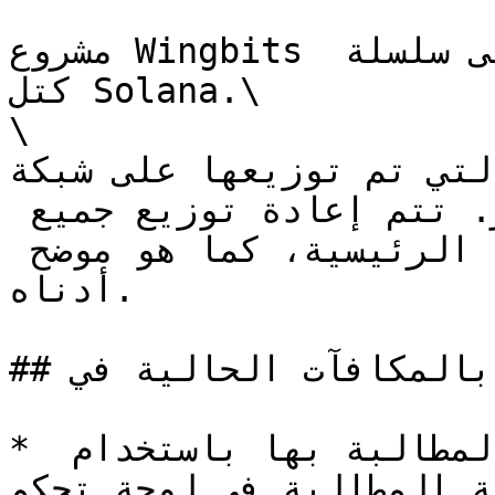
مشروع Wingbits يعمل على الشبكة الرئيسية على سلسلة 
كتل Solana.\

\

م توزيعها على شبكة devnet كانت 
رموزًا اختبارية بقيمة صفر. تتم إعادة توزيع جميع 
مكافآت البيتا على الشبكة الرئيسية، كما هو موضح 
أدناه.

## المطالبة بالمكافآت الحالية في Wingbits

* يتم توزيع الرموز التي تتم المطالبة بها باستخدام 
لمطالبة في لوحة تحكم Wingbits على عنقود 