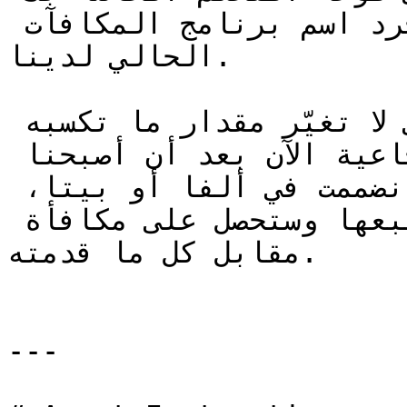
على أنها "بيتا" - إنه مجرد اسم برنامج المكافآت 
الحالي لدينا.

لا تقلق - هذه مجرد تسمية. فهي لا تغيّر مقدار ما تكسبه 
ولا تؤثر على مكافآتك الاسترجاعية الآن بعد أن أصبحنا 
على الشبكة الرئيسية. سواء انضممت في ألفا أو بيتا، 
فإن جميع بياناتك يتم تتبعها وستحصل على مكافأة 
مقابل كل ما قدمته.

---
