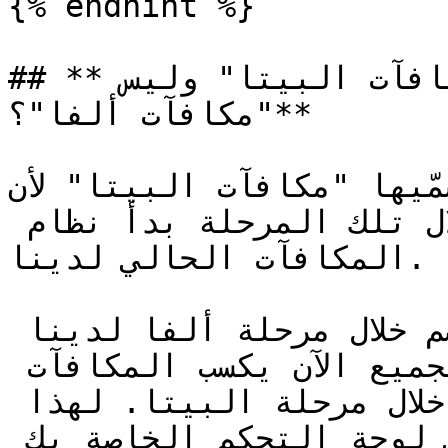
{% endhint %}

## **لماذا تُسمى مكافآتي "مكافآت البيتا" وليس 
"مكافآت ألفا"؟**

يها "مكافآت البيتا" لأن Wingbits دخلت مرحلة 
البيتا في نوفمبر 2023، وخلال تلك المرحلة بدأ نظام 
المكافآت الحالي لدينا.

على الرغم من أن بعضكم انضم خلال مرحلة ألفا لدينا 
(يونيو-نوفمبر 2023)، فإن الجميع الآن يكسب المكافآت 
ضمن النظام الذي أطلقناه خلال مرحلة البيتا. لهذا 
السبب تظهر جميع المكافآت في لوحة التحكم الخاصة بك 