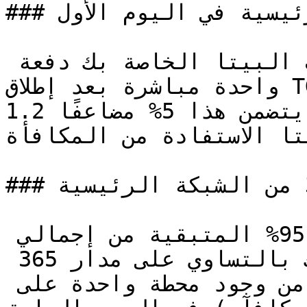
### فتح قفل الشبكة الرئيسية في اليوم الأول

تم فتح 5% من إجمالي مكافآت البيتا الخاصة بك دفعة 
واحدة مباشرة بعد إطلاق TGE وهي قابلة للمطالبة إلى 
محفظتك. كما يتضمن هذا 5% مضاعفًا 1.2x بحيث يمكن 
ا الاستفادة من المكافأة.
### الأيام 1-365 من الشبكة الرئيسية

سيكون من الممكن المطالبة بـ 95% المتبقية من إجمالي 
مكافآت البيتا الخاصة بك بالتساوي على مدار 365 
يومًا. ولهذا سيتم التحقق من وجود محطة واحدة على 