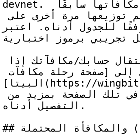
devnet. هذا لا يعني أن أي رموز تمت مكافأتها سابقًا 
قد فُقدت. بدلًا من ذلك، يتم توزيعها مرة أخرى على 
 للجدول أدناه. اعتبر devnet 
ل تجريبي برموز اختبارية.
يمكنك الاطلاع على تفاصيل انتقال حسابك/مكافآتك إذا 
كنت مسجّل الدخول بالانتقال إلى [صفحة رحلة مكافآت 
البيتا](https://wingbits.com/dashboard/tge) . كما 
يتم شرح المفاهيم الموجودة في تلك الصفحة بمزيد من 
التفصيل أدناه.

## مكافآت البيتا (الاسترجاعية) والمكافأة المحتملة
