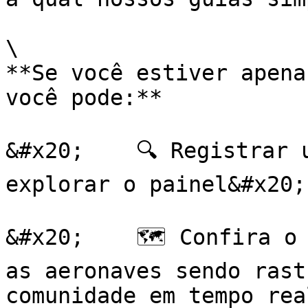
\

**Se você estiver apena
você pode:**

&#x20;    🔍 Registrar 
explorar o painel&#x20;

&#x20;    🗺️ Confira o
as aeronaves sendo rast
comunidade em tempo real