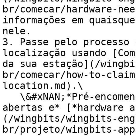
br/comecar/hardware-nee
informações em quaisque
nele.

3. Passe pelo processo 
localização usando [Com
da sua estação](/wingbi
br/comecar/how-to-claim
location.md).\

   \&#xNAN;*Pré-encomendas estão atualmente 
abertas e* [*hardware a
(/wingbits/wingbits-eng
br/projeto/wingbits-app